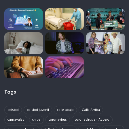
Tags
beisbol
beisbol juvenil
calle abajo
Calle Arriba
carnavales
chitre
coronavirus
coronavirus en Azuero