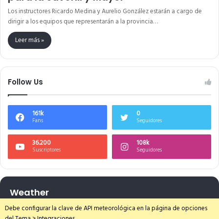
Los instructores Ricardo Medina y Aurelio González estarán a cargo de
dirigir a los equipos que representarán a la provincia…
Leer más »
Follow Us
161k
0
Fans
Seguidores
36.200
108k
Suscriptores
Seguidores
Weather
Debe configurar la clave de API meteorológica en la página de opciones
del Tema > Integraciones.