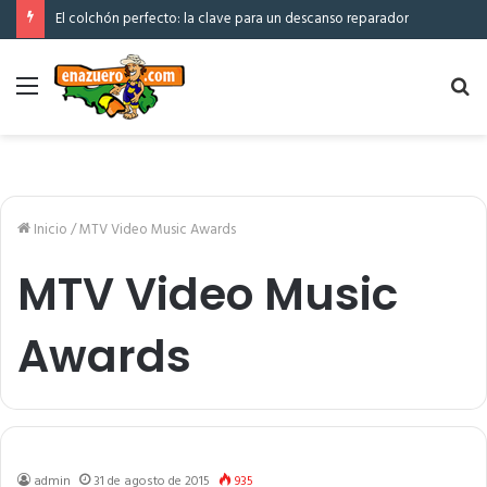
El colchón perfecto: la clave para un descanso reparador
Menú
Bu
po
Inicio
/
MTV Video Music Awards
MTV Video Music
Awards
admin
31 de agosto de 2015
935