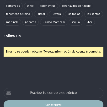
carnavales
chitre
coronavirus
coronavirus en Azuero
fenomeno del niño
Futbol
Herrera
las tablas
los santos
martinelli
panama
Ricardo Martinelli
sequia
uber
Follow us
Error no se pueden obtener Tweets, información de cuenta incorrecta.
Escribe
tu
correo
electrónico