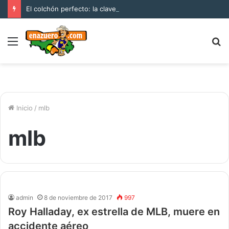
El colchón perfecto: la clave para un descanso reparador
Menú
B
p
Inicio
/
mlb
mlb
admin
8 de noviembre de 2017
997
Roy Halladay, ex estrella de MLB, muere en
accidente aéreo