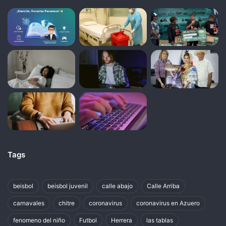
Tags
beisbol
beisbol juvenil
calle abajo
Calle Arriba
carnavales
chitre
coronavirus
coronavirus en Azuero
fenomeno del niño
Futbol
Herrera
las tablas