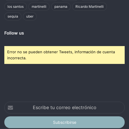
los santos
martinelli
panama
Ricardo Martinelli
sequia
uber
Follow us
Error no se pueden obtener Tweets, información de cuenta
incorrecta.
Escribe
tu
correo
electrónico