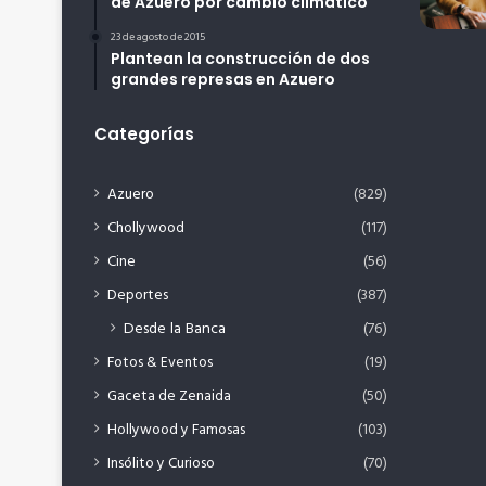
de Azuero por cambio climático
23 de agosto de 2015
Plantean la construcción de dos
grandes represas en Azuero
Categorías
Azuero
(829)
Chollywood
(117)
Cine
(56)
Deportes
(387)
Desde la Banca
(76)
Fotos & Eventos
(19)
Gaceta de Zenaida
(50)
Hollywood y Famosas
(103)
Insólito y Curioso
(70)