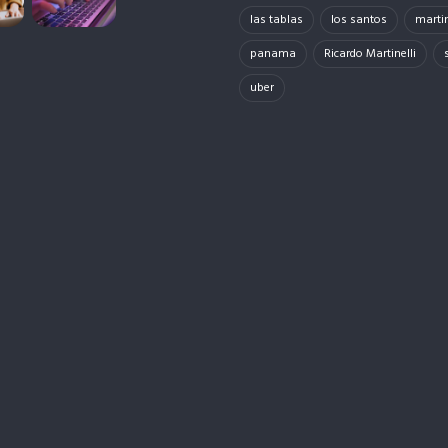
las tablas
los santos
martin
panama
Ricardo Martinelli
uber