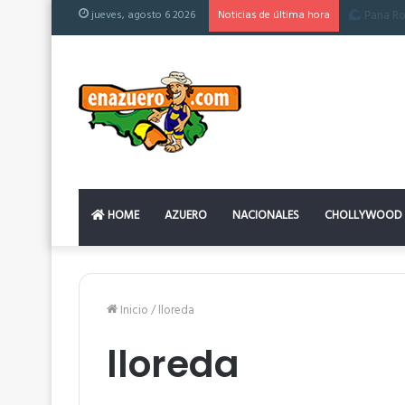
jueves, agosto 6 2026
Noticias de última hora
El colchón
HOME
AZUERO
NACIONALES
CHOLLYWOOD
Inicio
/
lloreda
lloreda