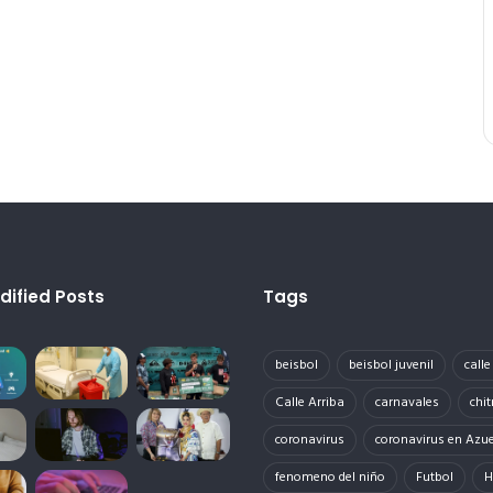
dified Posts
Tags
beisbol
beisbol juvenil
call
Calle Arriba
carnavales
chit
coronavirus
coronavirus en Azu
fenomeno del niño
Futbol
H