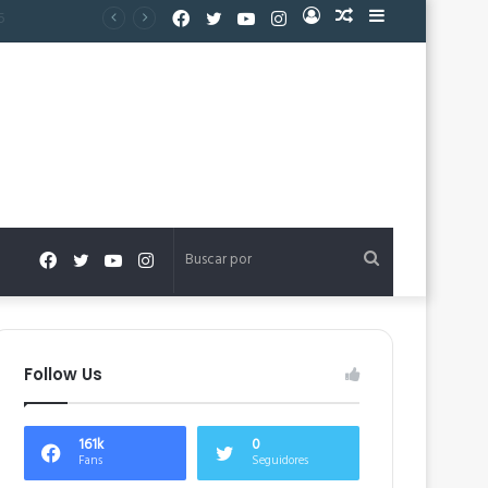
Facebook
Twitter
YouTube
Instagram
Acceso
Publicación
Barra
al
lateral
azar
Facebook
Twitter
YouTube
Instagram
Buscar
por
Follow Us
161k
0
Fans
Seguidores