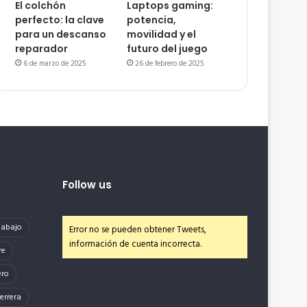
El colchón
Laptops gaming:
perfecto: la clave
potencia,
para un descanso
movilidad y el
reparador
futuro del juego
6 de marzo de 2025
26 de febrero de 2025
Follow us
e abajo
Error no se pueden obtener Tweets,
información de cuenta incorrecta.
re
ero
errera