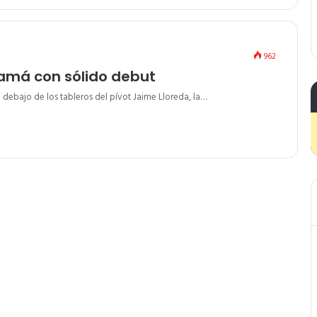
962
amá con sólido debut
a debajo de los tableros del pívot Jaime Lloreda, la…