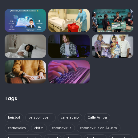
Tags
beisbol
beisbol juvenil
calle abajo
Calle Arriba
carnavales
chitre
coronavirus
coronavirus en Azuero