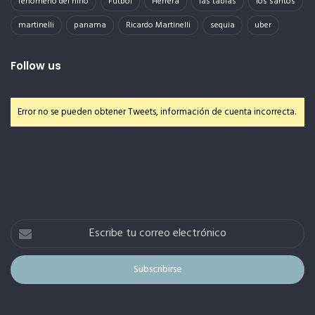
fenomeno del niño
Futbol
Herrera
las tablas
los santos
martinelli
panama
Ricardo Martinelli
sequia
uber
Follow us
Error no se pueden obtener Tweets, información de cuenta incorrecta.
Escribe
tu
correo
electrónico