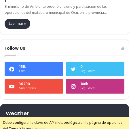
El ministerio de Ambiente ordenó el cierre y paralización de las
operaciones del matadero municipal de Ocú, en la provincia…
Leer más »
Follow Us
161k
0
Fans
Seguidores
36.200
108k
Suscriptores
Seguidores
Weather
Debe configurar la clave de API meteorológica en la página de opciones
del Tema > Integraciones.