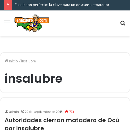
El colchón perfecto: la clave para un descanso reparador
Menú
Bu
po
Inicio
/
insalubre
insalubre
admin
29 de septiembre de 2015
773
Autoridades cierran matadero de Ocú
por insalubre