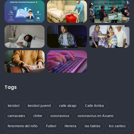
Tags
beisbol
beisbol juvenil
calle abajo
Calle Arriba
carnavales
chitre
coronavirus
coronavirus en Azuero
fenomeno del niño
Futbol
Herrera
las tablas
los santos