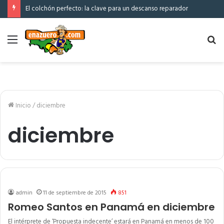
El colchón perfecto: la clave para un descanso reparador
Menú
Bu
po
Inicio
/
diciembre
diciembre
admin
11 de septiembre de 2015
851
Romeo Santos en Panamá en diciembre
El intérprete de ‘Propuesta indecente’ estará en Panamá en menos de 100