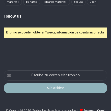
martinelli
panama
Ricardo Martinelli
sequia
uber
Follow us
Error no se pueden obtener Tweets, información de cuenta incorrecta.
Escribe
tu
correo
electrónico
© Copyright 2026, Todos los derechos reservados |
Enazuero.Com
|