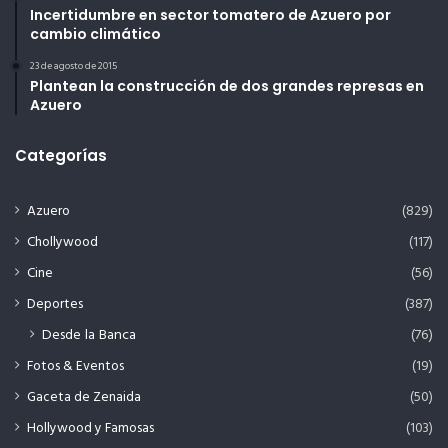
Incertidumbre en sector tomatero de Azuero por
cambio climático
23 de agosto de 2015
Plantean la construcción de dos grandes represas en
Azuero
Categorías
Azuero
(829)
Chollywood
(117)
Cine
(56)
Deportes
(387)
Desde la Banca
(76)
Fotos & Eventos
(19)
Gaceta de Zenaida
(50)
Hollywood y Famosas
(103)