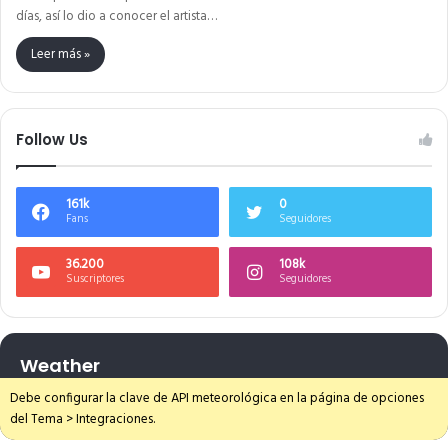
días, así lo dio a conocer el artista…
Leer más »
Follow Us
161k
0
Fans
Seguidores
36.200
108k
Suscriptores
Seguidores
Weather
Debe configurar la clave de API meteorológica en la página de opciones
del Tema > Integraciones.