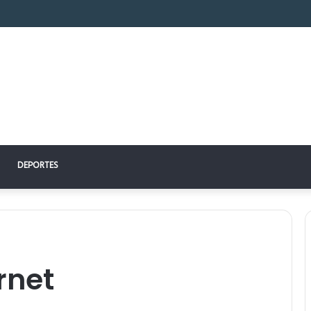
 perfecto: la clave para un descanso reparador
DEPORTES
rnet