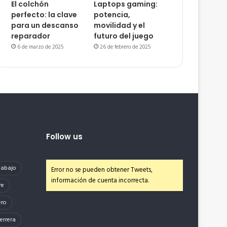
El colchón
Laptops gaming:
perfecto: la clave
potencia,
para un descanso
movilidad y el
reparador
futuro del juego
6 de marzo de 2025
26 de febrero de 2025
Follow us
e abajo
Error no se pueden obtener Tweets,
información de cuenta incorrecta.
re
ero
errera