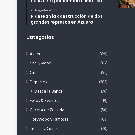
de Azuero por cambio climático
23 de agosto de 2015
Plantean la construcción de dos
grandes represas en Azuero
Categorías
Azuero
(829)
Chollywood
(117)
Cine
(56)
Deportes
(387)
Desde la Banca
(76)
Fotos & Eventos
(19)
Gaceta de Zenaida
(50)
Hollywood y Famosas
(103)
Insólito y Curioso
(70)