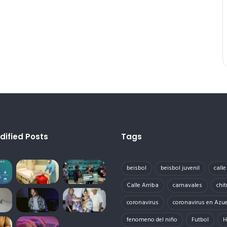
dified Posts
Tags
beisbol
beisbol juvenil
call
Calle Arriba
carnavales
chit
coronavirus
coronavirus en Azu
fenomeno del niño
Futbol
H