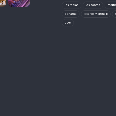
las tablas
los santos
martin
panama
Ricardo Martinelli
uber