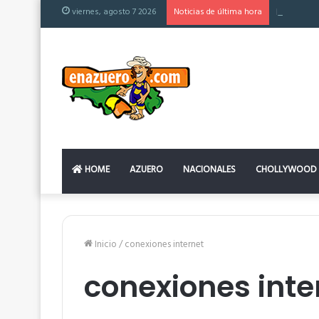
viernes, agosto 7 2026
Noticias de última hora
El colchón
HOME
AZUERO
NACIONALES
CHOLLYWOOD
Inicio
/
conexiones internet
conexiones inte