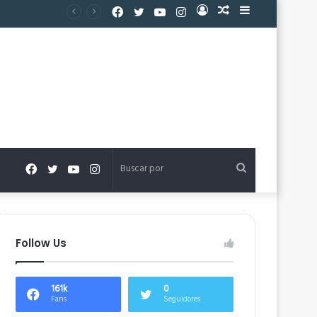
Facebook
Twitter
YouTube
Instagram
Acceso
Publicación
Barra
al
lateral
azar
Facebook
Twitter
YouTube
Instagram
Buscar
por
Follow Us
161k
0
Fans
Seguidores