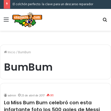
El colchón perfecto: la clave para un descanso reparador
Menú
Bu
po
Inicio
/
BumBum
BumBum
admin
25 de abril de 2017
911
La Miss Bum Bum celebró con esta
infartante foto los 500 goles de Messi