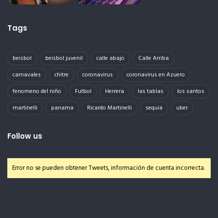
Tags
beisbol
beisbol juvenil
calle abajo
Calle Arriba
carnavales
chitre
coronavirus
coronavirus en Azuero
fenomeno del niño
Futbol
Herrera
las tablas
los santos
martinelli
panama
Ricardo Martinelli
sequia
uber
Follow us
Error no se pueden obtener Tweets, información de cuenta incorrecta.