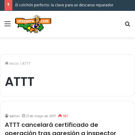
El colchón perfecto: la clave para un descanso reparador
Menú
Bu
po
Inicio
/
ATTT
ATTT
admin
21 de mayo de 2017
787
ATTT cancelará certificado de
operación tras agresión a inspector