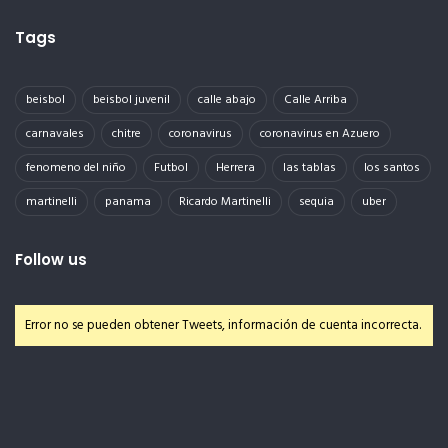
Tags
beisbol
beisbol juvenil
calle abajo
Calle Arriba
carnavales
chitre
coronavirus
coronavirus en Azuero
fenomeno del niño
Futbol
Herrera
las tablas
los santos
martinelli
panama
Ricardo Martinelli
sequia
uber
Follow us
Error no se pueden obtener Tweets, información de cuenta incorrecta.