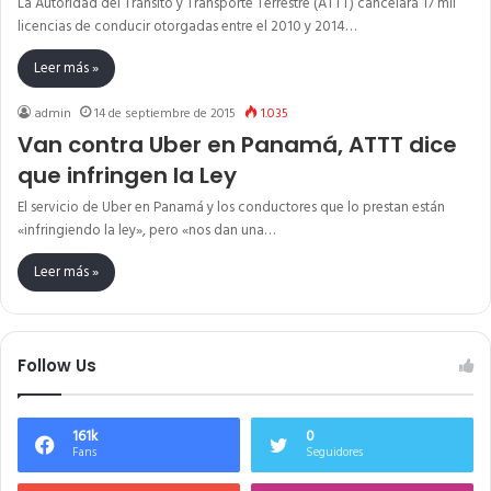
La Autoridad del Tránsito y Transporte Terrestre (ATTT) cancelará 17 mil
licencias de conducir otorgadas entre el 2010 y 2014…
Leer más »
admin
14 de septiembre de 2015
1.035
Van contra Uber en Panamá, ATTT dice
que infringen la Ley
El servicio de Uber en Panamá y los conductores que lo prestan están
«infringiendo la ley», pero «nos dan una…
Leer más »
Follow Us
161k
0
Fans
Seguidores