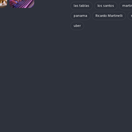
las tablas
los santos
martin
panama
Ricardo Martinelli
uber