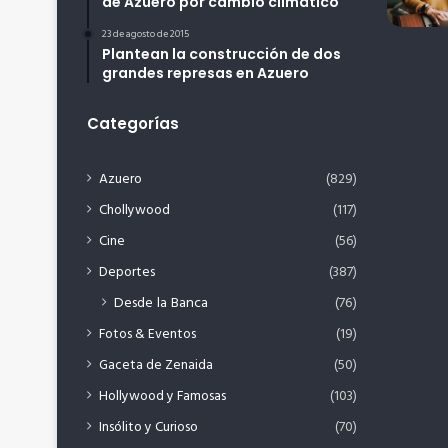
de Azuero por cambio climático
23 de agosto de 2015
Plantean la construcción de dos
grandes represas en Azuero
Categorías
Azuero
(829)
Chollywood
(117)
Cine
(56)
Deportes
(387)
Desde la Banca
(76)
Fotos & Eventos
(19)
Gaceta de Zenaida
(50)
Hollywood y Famosas
(103)
Insólito y Curioso
(70)