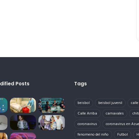
dified Posts
Tags
beisbol
beisbol juvenil
call
Calle Arriba
carnavales
chit
coronavirus
coronavirus en Azu
fenomeno del niño
Futbol
H