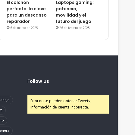
El colchón
Laptops gaming:
perfecto: la clave
potencia,
para un descanso
movilidad y el
reparador
futuro del juego
6 de marzo de 2025
26 de febrero de 2025
Follow us
e abajo
Error no se pueden obtener Tweets,
información de cuenta incorrecta.
re
ero
errera