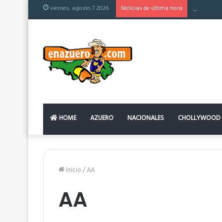
viernes, agosto 7 2026
Noticias de última hora
El colchón
HOME
AZUERO
NACIONALES
CHOLLYWOOD
Inicio
/
AA
AA