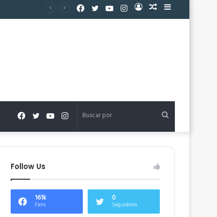
Facebook
Twitter
YouTube
Instagram
Acceso
Publicación
Barra
al
lateral
azar
Facebook
Twitter
YouTube
Instagram
Buscar
por
Follow Us
161k
0
Fans
Seguidores