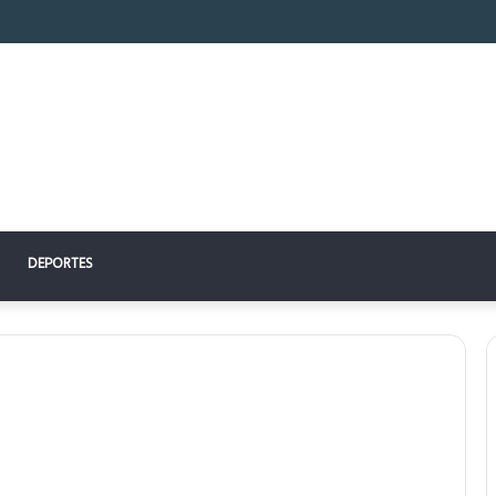
 perfecto: la clave para un descanso reparador
DEPORTES